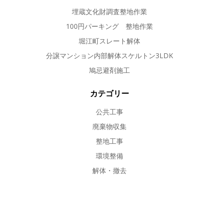
埋蔵文化財調査整地作業
100円パーキング 整地作業
堀江町スレート解体
分譲マンション内部解体スケルトン3LDK
鳩忌避剤施工
カテゴリー
公共工事
廃棄物収集
整地工事
環境整備
解体・撤去