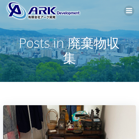
コ
ン
テ
ン
ツ
Posts in 廃棄物収
へ
ス
集
キ
ッ
プ