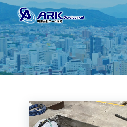
コ
ン
テ
ン
ツ
へ
ス
キ
ッ
プ