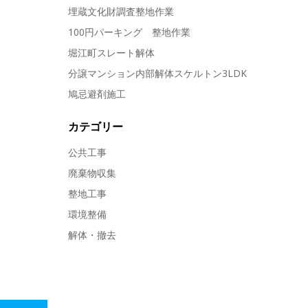
埋蔵文化財調査整地作業
100円パーキング 整地作業
堀江町スレート解体
分譲マンション内部解体スケルトン3LDK
鳩忌避剤施工
カテゴリー
公共工事
廃棄物収集
整地工事
環境整備
解体・撤去