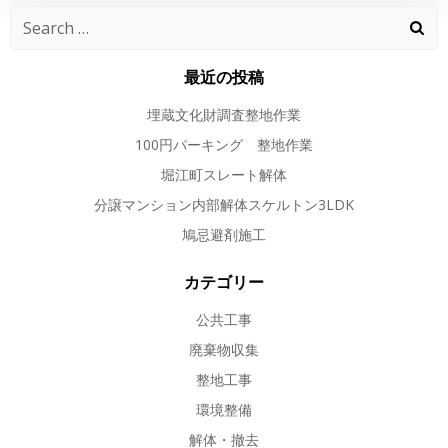
ナ
ナ
Search
ビ
ビ
for:
最近の投稿
ゲ
ゲ
埋蔵文化財調査整地作業
ー
ー
100円パーキング 整地作業
堀江町スレート解体
シ
シ
分譲マンション内部解体スケルトン3LDK
ョ
ョ
鳩忌避剤施工
ン
ン
カテゴリー
公共工事
廃棄物収集
整地工事
環境整備
解体・撤去