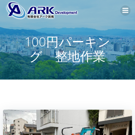
コ
ン
テ
ン
ツ
100円パーキン
へ
ス
グ 整地作業
キ
ッ
プ