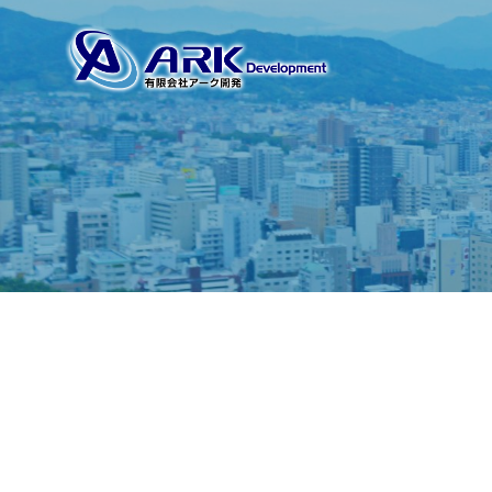
コ
ン
テ
ン
ツ
へ
ス
キ
ッ
プ